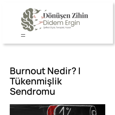
İçeriğe
geç
Burnout Nedir? |
Tükenmişlik
Sendromu